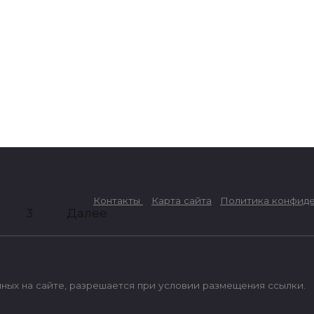
Как показать и открыть
скрытые папки в Windows 7
28.01.2019
Контакты
Карта сайта
Политика конфиде
3
Далее
ых на сайте, разрешается при условии размещения ссылки.