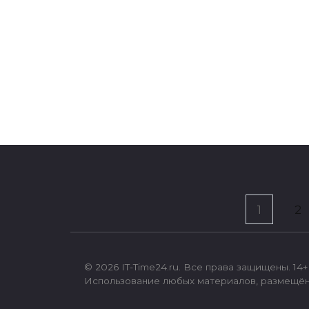
Варианты для очистки
компьютера на Windows от
мусора
29.01.2019
Пагинация
1
2
записей
© 2026 IT-Time24.ru. Все права защищены. 14+
Использование любых материалов, размещённ