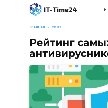
Перейти
IT-Time24
к
HI
содержанию
ГЛАВНАЯ
»
СОФТ
Рейтинг самы
антивируснико