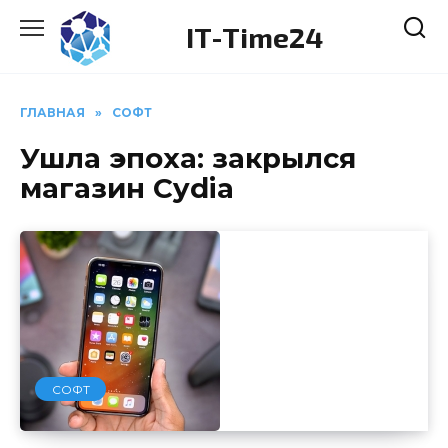
Перейти
IT-Time24
к
содержанию
ГЛАВНАЯ
»
СОФТ
Ушла эпоха: закрылся
магазин Cydia
СОФТ