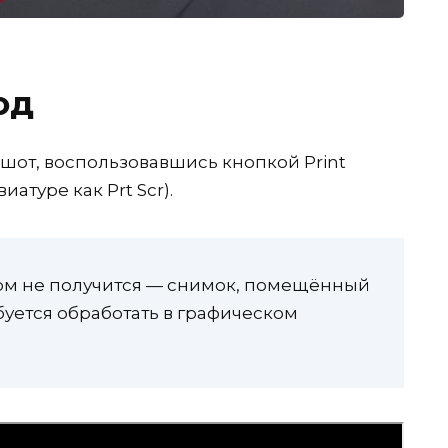
од
ншот, воспользовавшись кнопкой Print
иатуре как Prt Scr).
том не получится — снимок, помещённый
буется обработать в графическом