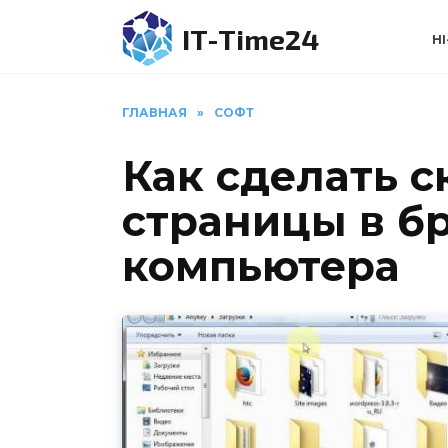
Перейти
IT-Time24
к
HI
содержанию
ГЛАВНАЯ
»
СОФТ
Как сделать 
страницы в б
компьютера