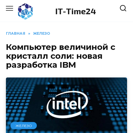
Перейти
IT-Time24
к
содержанию
ГЛАВНАЯ
»
ЖЕЛЕЗО
Компьютер величиной с
кристалл соли: новая
разработка IBM
ЖЕЛЕЗО