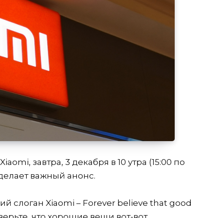
omi, завтра, 3 декабря в 10 утра (15:00 по
делает важный анонс.
 слоган Xiaomi – Forever believe that good
 верьте, что хорошие вещи вот-вот