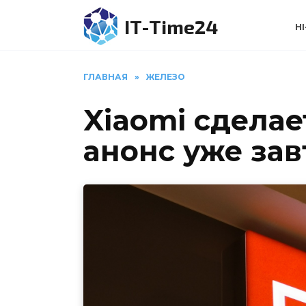
Перейти
IT-Time24
к
HI
содержанию
ГЛАВНАЯ
»
ЖЕЛЕЗО
Xiaomi сдела
анонс уже зав