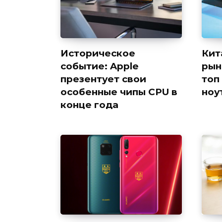
Историческое
Кит
событие: Apple
рын
презентует свои
топ
особенные чипы CPU в
ноу
конце года