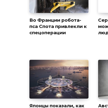
Во Франции робота-
Сер
пса Спота привлекли к
мож
cпецоперации
лю
Японцы показали, как
Авс