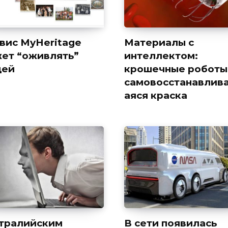
вис MyHeritage
Материалы с
ет “оживлять”
интеллектом:
дей
крошечные роботы
самовосстанавлив
аяся краска
тралийским
В сети появилась