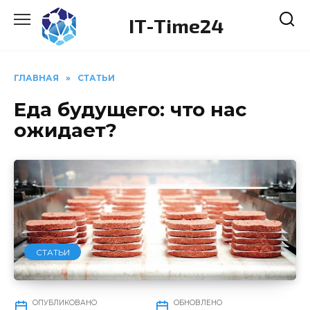
Перейти
IT-Time24
к
содержанию
ГЛАВНАЯ
»
СТАТЬИ
Еда будущего: что нас
ожидает?
СТАТЬИ
ОПУБЛИКОВАНО
ОБНОВЛЕНО