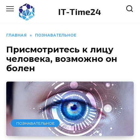
Перейти
IT-Time24
к
содержанию
ГЛАВНАЯ
»
ПОЗНАВАТЕЛЬНОЕ
Присмотритесь к лицу
человека, возможно он
болен
ПОЗНАВАТЕЛЬНОЕ