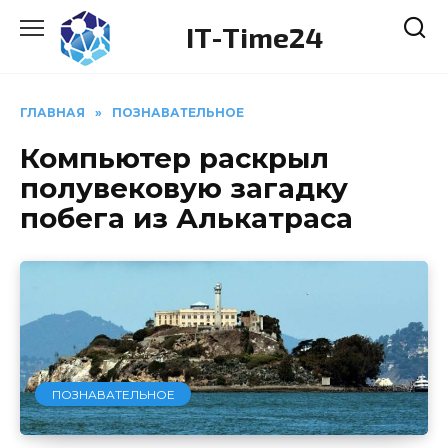
Перейти
IT-Time24
к
содержанию
ГЛАВНАЯ
»
ПОЗНАВАТЕЛЬНОЕ
Компьютер раскрыл
полувековую загадку
побега из Алькатраса
ПОЗНАВАТЕЛЬНОЕ