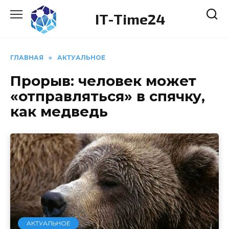
Перейти
IT-Time24
к
содержанию
ГЛАВНАЯ
»
АКТУАЛЬНОЕ
Прорыв: человек может
«отправляться» в спячку,
как медведь
АКТУАЛЬНОЕ