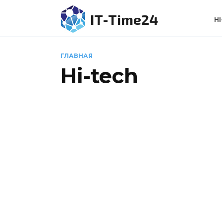
Перейти
IT-Time24
к
HI
содержанию
ГЛАВНАЯ
Hi-tech
HI-TECH