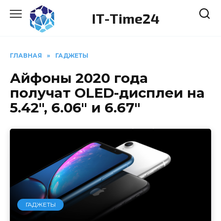
Перейти
IT-Time24
к
содержанию
ГЛАВНАЯ
»
ГАДЖЕТЫ
Айфоны 2020 года
получат OLED-дисплеи на
5.42″, 6.06″ и 6.67″
ГАДЖЕТЫ