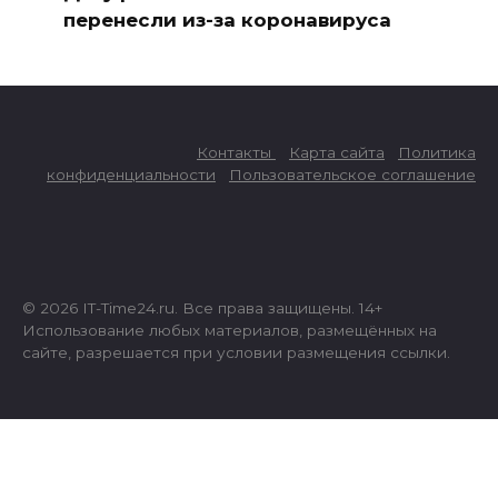
перенесли из-за коронавируса
Контакты
Карта сайта
Политика
конфиденциальности
Пользовательское соглашение
© 2026 IT-Time24.ru. Все права защищены. 14+
Использование любых материалов, размещённых на
сайте, разрешается при условии размещения ссылки.