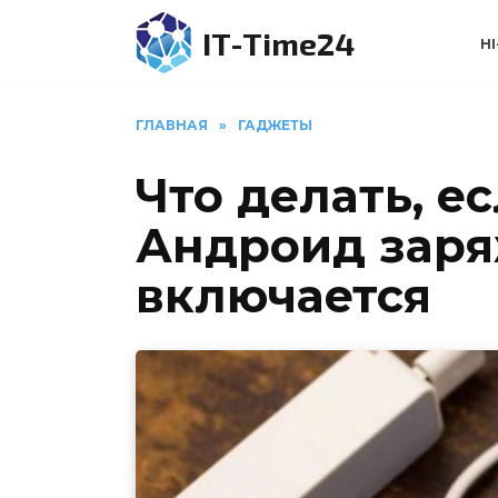
Перейти
IT-Time24
к
HI
содержанию
ГЛАВНАЯ
»
ГАДЖЕТЫ
Что делать, е
Андроид заряж
включается