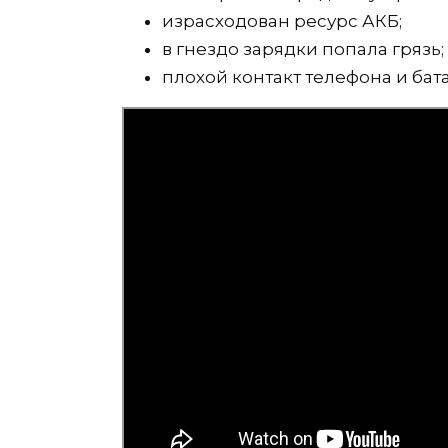
израсходован ресурс АКБ;
в гнездо зарядки попала грязь;
плохой контакт телефона и бат